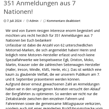
351 Anmeldungen aus 7
Nationen!
für
7. Juli 2024
/
Admin
/
Kommentare deaktiviert
351
Anmeldungen
Wir sind von Eurem riesigen Interesse enorm begeistert und
aus
möchten uns recht herzlich für 351 Anmeldungen aus 7
7
Nationen bei Euch bedanken!
Nationen!
Unfassbar ist dabei die Anzahl von 62 unterschiedlichen
Motorrad-Marken, die sich angemeldet haben! Hierin sind
lediglich reine Motoren-Hersteller erfasst und noch keine
Spezialfahrwerke wie beispielsweise Egli, Drixton, Moko,
Martin, Krauser oder die zahlreichen Seitenwagen-Hersteller
(Haller, Ireson, Windle, KMS, Henle, etc.). Das ist wirklich eine
kaum zu glaubende Vielfalt, die wir unserem Publikum am 7.
und 8. September präsentieren werden können.
Aufgrund dieser erneut gewachsenen Zahl an Anmeldungen
haben wir in den vergangenen Monaten versucht den Ablauf
der Bergfahrten zu optimieren. So werden wir nicht nur die
Zeitabstände zwischen den einzelnen Fahrern und
Fahrerinnen sowie die gemeinsame Mittagspause verkürzen,
sondern auch mit einer geänderten Rückführungsstrecke vom