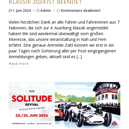
KLASSIK 2024 IST BEENDET
für
1. Juni 2024
/
Admin
/
Kommentare deaktiviert
Anmeldefrist
für
Vielen herzlichen Dank an alle Fahrer und Fahrerinnen aus 7
4.
Nationen, die sich zur 4. Auerberg Klassik angemeldet
Auerberg
haben! Wir sind wiedermal überwältigt vom großen
Klassik
Interesse, das unsere Veranstaltung in Nah und Fern
2024
ist
erfährt. Eine genaue Anmelde-Zahl können wir erst in ein
beendet
paar Tagen nach Sortierung aller per Post eingegangenen
Anmeldungen geben, aktuell sind es [...]
Read more