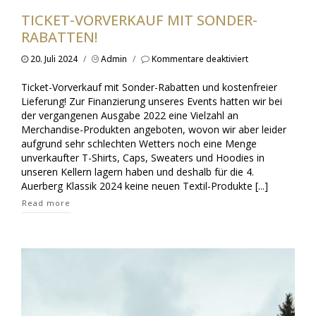
TICKET-VORVERKAUF MIT SONDER-
RABATTEN!
für
20. Juli 2024
/
Admin
/
Kommentare deaktiviert
Ticket-
Vorverkauf
Ticket-Vorverkauf mit Sonder-Rabatten und kostenfreier
mit
Lieferung! Zur Finanzierung unseres Events hatten wir bei
Sonder-
der vergangenen Ausgabe 2022 eine Vielzahl an
Rabatten!
Merchandise-Produkten angeboten, wovon wir aber leider
aufgrund sehr schlechten Wetters noch eine Menge
unverkaufter T-Shirts, Caps, Sweaters und Hoodies in
unseren Kellern lagern haben und deshalb für die 4.
Auerberg Klassik 2024 keine neuen Textil-Produkte [...]
Read more