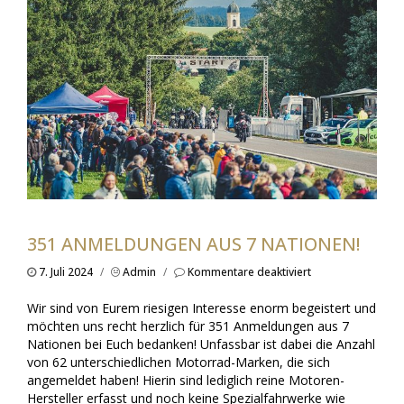
351 ANMELDUNGEN AUS 7 NATIONEN!
für
7. Juli 2024
/
Admin
/
Kommentare deaktiviert
351
Anmeldungen
Wir sind von Eurem riesigen Interesse enorm begeistert und
aus
möchten uns recht herzlich für 351 Anmeldungen aus 7
7
Nationen bei Euch bedanken! Unfassbar ist dabei die Anzahl
Nationen!
von 62 unterschiedlichen Motorrad-Marken, die sich
angemeldet haben! Hierin sind lediglich reine Motoren-
Hersteller erfasst und noch keine Spezialfahrwerke wie