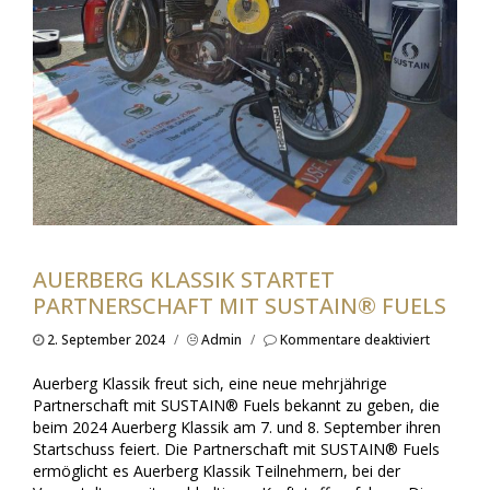
AUERBERG KLASSIK STARTET
PARTNERSCHAFT MIT SUSTAIN® FUELS
für
2. September 2024
/
Admin
/
Kommentare deaktiviert
AUERBER
KLASSIK
Auerberg Klassik freut sich, eine neue mehrjährige
startet
Partnerschaft mit SUSTAIN® Fuels bekannt zu geben, die
Partnersc
beim 2024 Auerberg Klassik am 7. und 8. September ihren
mit
Startschuss feiert. Die Partnerschaft mit SUSTAIN® Fuels
SUSTAIN
Fuels
ermöglicht es Auerberg Klassik Teilnehmern, bei der