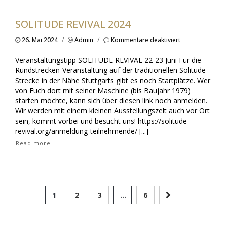
SOLITUDE REVIVAL 2024
für
26. Mai 2024
/
Admin
/
Kommentare deaktiviert
Solitude
Revival
Veranstaltungstipp SOLITUDE REVIVAL 22-23 Juni Für die
2024
Rundstrecken-Veranstaltung auf der traditionellen Solitude-
Strecke in der Nähe Stuttgarts gibt es noch Startplätze. Wer
von Euch dort mit seiner Maschine (bis Baujahr 1979)
starten möchte, kann sich über diesen link noch anmelden.
Wir werden mit einem kleinen Ausstellungszelt auch vor Ort
sein, kommt vorbei und besucht uns! https://solitude-
revival.org/anmeldung-teilnehmende/ [...]
Read more
1
2
3
…
6