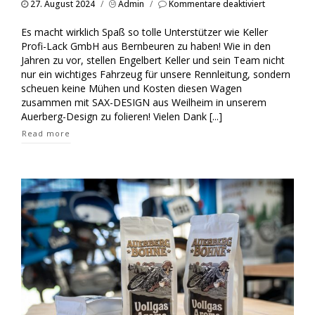
für
27. August 2024
/
Admin
/
Kommentare deaktiviert
Rennleitung
von
Es macht wirklich Spaß so tolle Unterstützer wie Keller
Fa.
Profi-Lack GmbH aus Bernbeuren zu haben! Wie in den
Keller
Jahren zu vor, stellen Engelbert Keller und sein Team nicht
Profi
nur ein wichtiges Fahrzeug für unsere Rennleitung, sondern
Lack
scheuen keine Mühen und Kosten diesen Wagen
zusammen mit SAX-DESIGN aus Weilheim in unserem
Auerberg-Design zu folieren! Vielen Dank [...]
Read more