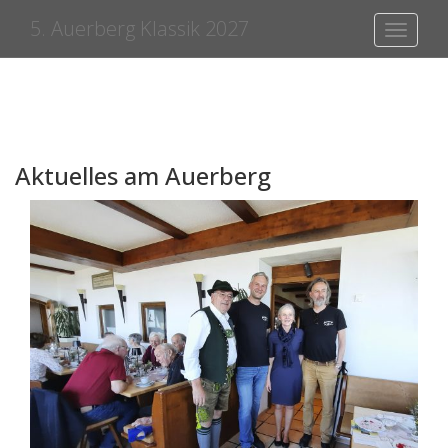
5. Auerberg Klassik 2027
Toggle
navigati
Aktuelles am Auerberg