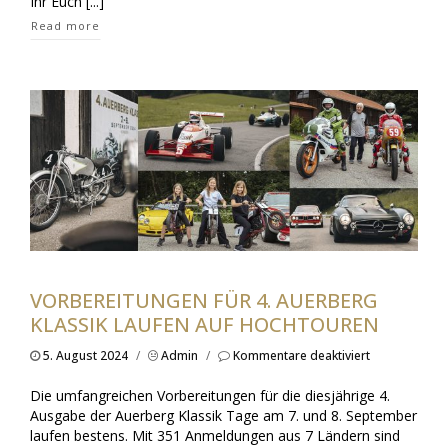
Ihr Euch [...]
Read more
VORBEREITUNGEN FÜR 4. AUERBERG
KLASSIK LAUFEN AUF HOCHTOUREN
für
5. August 2024
/
Admin
/
Kommentare deaktiviert
Vorbereitung
für
Die umfangreichen Vorbereitungen für die diesjährige 4.
4.
Ausgabe der Auerberg Klassik Tage am 7. und 8. September
Auerberg
laufen bestens. Mit 351 Anmeldungen aus 7 Ländern sind
Klassik