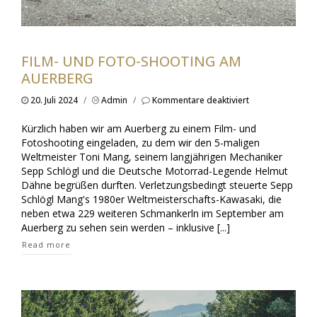
FILM- UND FOTO-SHOOTING AM
AUERBERG
für
20. Juli 2024
/
Admin
/
Kommentare deaktiviert
Film-
und
Kürzlich haben wir am Auerberg zu einem Film- und
Foto-
Fotoshooting eingeladen, zu dem wir den 5-maligen
Shooting
Weltmeister Toni Mang, seinem langjährigen Mechaniker
am
Sepp Schlögl und die Deutsche Motorrad-Legende Helmut
Auerberg
Dähne begrüßen durften. Verletzungsbedingt steuerte Sepp
Schlögl Mang's 1980er Weltmeisterschafts-Kawasaki, die
neben etwa 229 weiteren Schmankerln im September am
Auerberg zu sehen sein werden – inklusive [...]
Read more