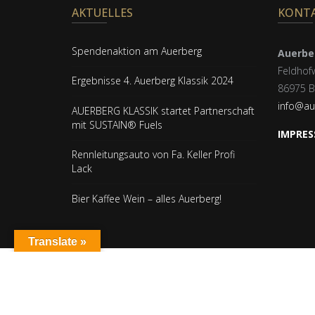
AKTUELLES
KONT
Spendenaktion am Auerberg
Auerber
Feldhof
Ergebnisse 4. Auerberg Klassik 2024
86975 B
info@au
AUERBERG KLASSIK startet Partnerschaft
mit SUSTAIN® Fuels
IMPRES
Rennleitungsauto von Fa. Keller Profi
Lack
Bier Kaffee Wein – alles Auerberg!
Translate »