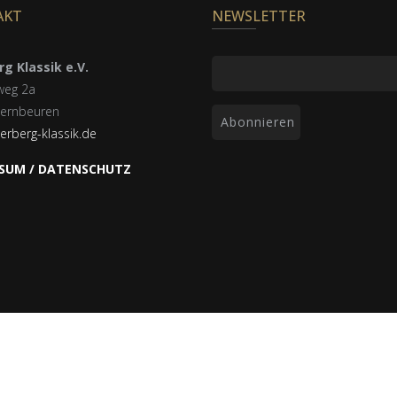
AKT
NEWSLETTER
g Klassik e.V.
weg 2a
ernbeuren
erberg-klassik.de
SUM / DATENSCHUTZ