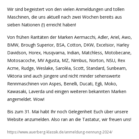
Tolle
Anmeldungen
Wir sind begeistert von den vielen Anmeldungen und tollen
aus
Maschinen, die uns aktuell nach zwei Wochen bereits aus
sieben
Nationen!
sieben Nationen (!) erreicht haben!
Von frühen Raritäten der Marken Aermacchi, Adler, Ariel, Awo,
BMW, Brough Superior, BSA, Cotton, DKW, Excelsior, Harley
Davidson, Horex, Husqvarna, Indian, Matchless, Motobecane,
Motosacoche, MV Agusta, MZ, Nimbus, Norton, NSU, Rex
Acme, Rudge, Weslake, Saroléa, Scott, Standard, Sunbeam,
Viktoria sind auch jüngere und nicht minder sehenswerte
Rennmaschinen von Aspes, Benelli, Ducati, Egli, Moko,
Kawasaki, Laverda und einigen weiteren bekannten Marken
angemeldet. Wow!
Bis zum 31. Mai habt Ihr noch Gelegenheit Euch über unsere
Website anzumelden. Also ran an die Tastatur, wir freuen uns!
https://www.auerberg-klassik.de/anmeldung-nennung-2024/