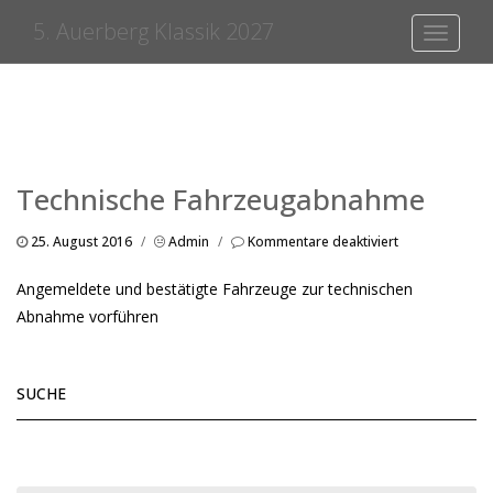
5. Auerberg Klassik 2027
Toggle
navigati
Technische Fahrzeugabnahme
für
25. August 2016
/
Admin
/
Kommentare deaktiviert
Technische
Fahrzeugabna
Angemeldete und bestätigte Fahrzeuge zur technischen
Abnahme vorführen
SUCHE