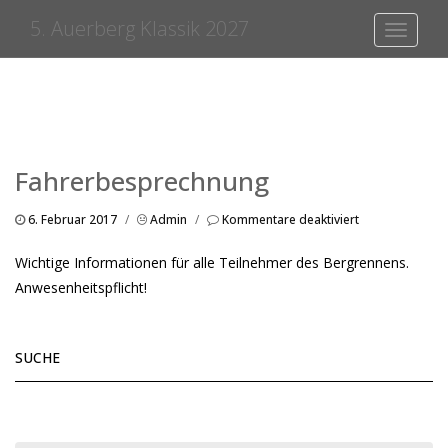
5. Auerberg Klassik 2027
Toggle
navigati
Fahrerbesprechnung
für
6. Februar 2017
/
Admin
/
Kommentare deaktiviert
Fahrerbesprec
Wichtige Informationen für alle Teilnehmer des Bergrennens.
Anwesenheitspflicht!
SUCHE