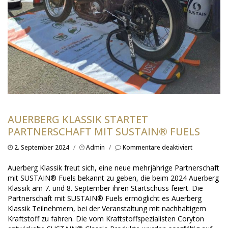
AUERBERG KLASSIK STARTET
PARTNERSCHAFT MIT SUSTAIN® FUELS
für
2. September 2024
/
Admin
/
Kommentare deaktiviert
AUERBERG
KLASSIK
Auerberg Klassik freut sich, eine neue mehrjährige Partnerschaft
startet
mit SUSTAIN® Fuels bekannt zu geben, die beim 2024 Auerberg
Partnerscha
Klassik am 7. und 8. September ihren Startschuss feiert. Die
mit
Partnerschaft mit SUSTAIN® Fuels ermöglicht es Auerberg
SUSTAIN®
Fuels
Klassik Teilnehmern, bei der Veranstaltung mit nachhaltigem
Kraftstoff zu fahren. Die vom Kraftstoffspezialisten Coryton