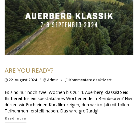
ARE YOU READY?
für
22. August 2024
/
Admin
/
Kommentare deaktiviert
Are
you
Es sind nur noch zwei Wochen bis zur 4. Auerberg Klassik! Seid
ready?
Ihr bereit für ein spektakuläres Wochenende in Bernbeuren? Hier
dürfen wir Euch einen Kurzfilm zeigen, den wir im Juli mit tollen
Teilnehmern erstellt haben. Das wird großartig!
Read more