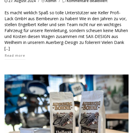
für
27. August 2024
/
Admin
/
Kommentare deaktiviert
Rennleitungsa
von
Es macht wirklich Spaß so tolle Unterstützer wie Keller Profi-
Fa.
Lack GmbH aus Bernbeuren zu haben! Wie in den Jahren zu vor,
Keller
stellen Engelbert Keller und sein Team nicht nur ein wichtiges
Profi
Fahrzeug für unsere Rennleitung, sondern scheuen keine Mühen
Lack
und Kosten diesen Wagen zusammen mit SAX-DESIGN aus
Weilheim in unserem Auerberg-Design zu folieren! Vielen Dank
[...]
Read more