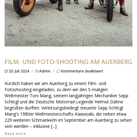
FILM- UND FOTO-SHOOTING AM AUERBERG
für
20. Juli 2024
/
Admin
/
Kommentare deaktiviert
Film-
und
Kürzlich haben wir am Auerberg zu einem Film- und
Foto-
Fotoshooting eingeladen, zu dem wir den 5-maligen
Shooting
Weltmeister Toni Mang, seinem langjährigen Mechaniker Sepp
am
Schlögl und die Deutsche Motorrad-Legende Helmut Dähne
Auerberg
begrüßen durften. Verletzungsbedingt steuerte Sepp Schlögl
Mang's 1980er Weltmeisterschafts-Kawasaki, die neben etwa
229 weiteren Schmankerln im September am Auerberg zu sehen
sein werden – inklusive [...]
Read more