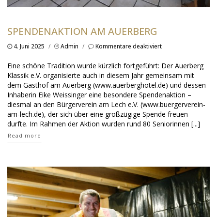
SPENDENAKTION AM AUERBERG
für
4. Juni 2025
/
Admin
/
Kommentare deaktiviert
Spendenaktion
am
Eine schöne Tradition wurde kürzlich fortgeführt: Der Auerberg
Auerberg
Klassik e.V. organisierte auch in diesem Jahr gemeinsam mit
dem Gasthof am Auerberg (www.auerberghotel.de) und dessen
Inhaberin Eike Weissinger eine besondere Spendenaktion –
diesmal an den Bürgerverein am Lech e.V. (www.buergerverein-
am-lech.de), der sich über eine großzügige Spende freuen
durfte. Im Rahmen der Aktion wurden rund 80 Seniorinnen [...]
Read more