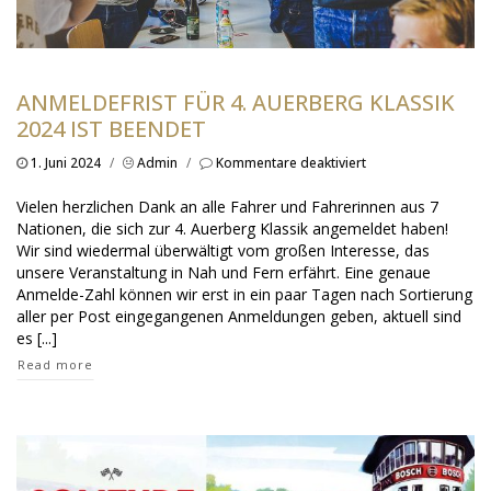
ANMELDEFRIST FÜR 4. AUERBERG KLASSIK
2024 IST BEENDET
für
1. Juni 2024
/
Admin
/
Kommentare deaktiviert
Anmeldefrist
für
Vielen herzlichen Dank an alle Fahrer und Fahrerinnen aus 7
4.
Nationen, die sich zur 4. Auerberg Klassik angemeldet haben!
Auerberg
Wir sind wiedermal überwältigt vom großen Interesse, das
Klassik
unsere Veranstaltung in Nah und Fern erfährt. Eine genaue
2024
ist
Anmelde-Zahl können wir erst in ein paar Tagen nach Sortierung
beendet
aller per Post eingegangenen Anmeldungen geben, aktuell sind
es [...]
Read more