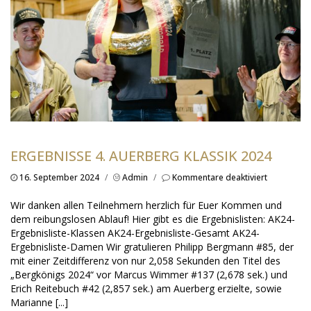
ERGEBNISSE 4. AUERBERG KLASSIK 2024
für
16. September 2024
/
Admin
/
Kommentare deaktiviert
Ergebniss
4.
Wir danken allen Teilnehmern herzlich für Euer Kommen und
Auerberg
dem reibungslosen Ablauf! Hier gibt es die Ergebnislisten: AK24-
Klassik
Ergebnisliste-Klassen AK24-Ergebnisliste-Gesamt AK24-
2024
Ergebnisliste-Damen Wir gratulieren Philipp Bergmann #85, der
mit einer Zeitdifferenz von nur 2,058 Sekunden den Titel des
„Bergkönigs 2024“ vor Marcus Wimmer #137 (2,678 sek.) und
Erich Reitebuch #42 (2,857 sek.) am Auerberg erzielte, sowie
Marianne [...]