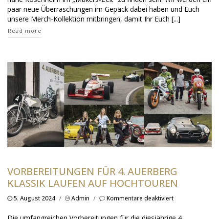
paar neue Überraschungen im Gepäck dabei haben und Euch
unsere Merch-Kollektion mitbringen, damit Ihr Euch [...]
Read more
VORBEREITUNGEN FÜR 4. AUERBERG
KLASSIK LAUFEN AUF HOCHTOUREN
für
5. August 2024
/
Admin
/
Kommentare deaktiviert
Vorbereitungen
für
Die umfangreichen Vorbereitungen für die diesjährige 4.