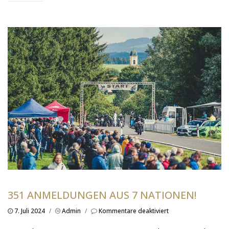
351 ANMELDUNGEN AUS 7 NATIONEN!
für
7. Juli 2024
/
Admin
/
Kommentare deaktiviert
351
Anmeldungen