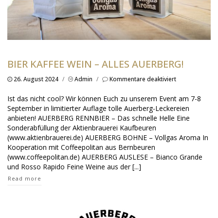
BIER KAFFEE WEIN – ALLES AUERBERG!
für
26. August 2024
/
Admin
/
Kommentare deaktiviert
Bier
Kaffee
Ist das nicht cool? Wir können Euch zu unserem Event am 7-8
Wein
September in limitierter Auflage tolle Auerberg-Leckereien
–
anbieten! AUERBERG RENNBIER – Das schnelle Helle Eine
alles
Sonderabfüllung der Aktienbrauerei Kaufbeuren
Auerberg!
(www.aktienbrauerei.de) AUERBERG BOHNE – Vollgas Aroma In
Kooperation mit Coffeepolitan aus Bernbeuren
(www.coffeepolitan.de) AUERBERG AUSLESE – Bianco Grande
und Rosso Rapido Feine Weine aus der [...]
Read more