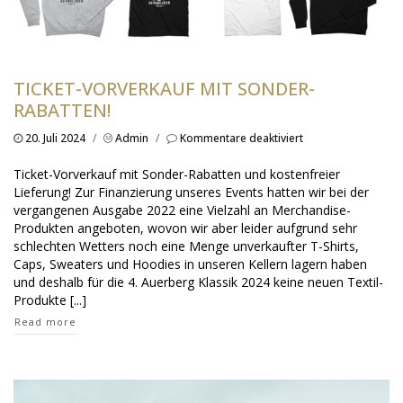
TICKET-VORVERKAUF MIT SONDER-
RABATTEN!
für
20. Juli 2024
/
Admin
/
Kommentare deaktiviert
Ticket-
Vorverkauf
Ticket-Vorverkauf mit Sonder-Rabatten und kostenfreier
mit
Lieferung! Zur Finanzierung unseres Events hatten wir bei der
Sonder-
vergangenen Ausgabe 2022 eine Vielzahl an Merchandise-
Rabatten!
Produkten angeboten, wovon wir aber leider aufgrund sehr
schlechten Wetters noch eine Menge unverkaufter T-Shirts,
Caps, Sweaters und Hoodies in unseren Kellern lagern haben
und deshalb für die 4. Auerberg Klassik 2024 keine neuen Textil-
Produkte [...]
Read more