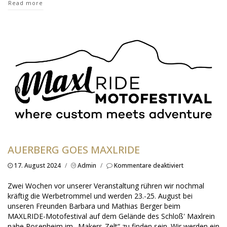
Read more
AUERBERG GOES MAXLRIDE
für
17. August 2024
/
Admin
/
Kommentare deaktiviert
AUERBERG
goes
Zwei Wochen vor unserer Veranstaltung rühren wir nochmal
MAXLRIDE
kräftig die Werbetrommel und werden 23.-25. August bei
unseren Freunden Barbara und Mathias Berger beim
MAXLRIDE-Motofestival auf dem Gelände des Schloß' Maxlrein
nahe Rosenheim im „Makers-Zelt“ zu finden sein. Wir werden ein