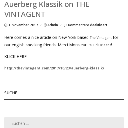
Auerberg Klassik on THE
VINTAGENT
für
3. November 2017
/
Admin
/
Kommentare deaktiviert
Auerberg
Klassik
Here comes a nice article on New York based
for
The Vintagent
on
THE
our english speaking friends! Merci Monsieur
!
Paul d’Orleans
VINTAGENT
KLICK HERE:
http://thevintagent.com/2017/10/23/auerberg-klassik/
SUCHE