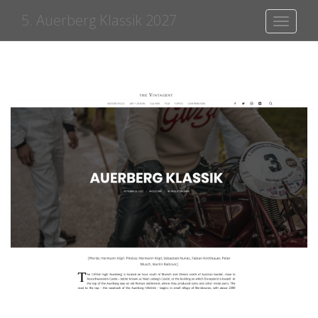
5. Auerberg Klassik 2027
Toggle
navigati