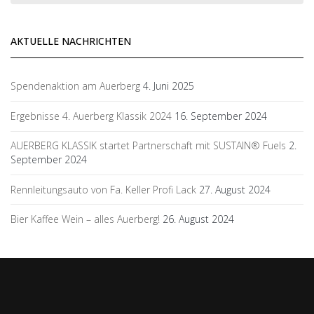
AKTUELLE NACHRICHTEN
Spendenaktion am Auerberg
4. Juni 2025
Ergebnisse 4. Auerberg Klassik 2024
16. September 2024
AUERBERG KLASSIK startet Partnerschaft mit SUSTAIN® Fuels
2.
September 2024
Rennleitungsauto von Fa. Keller Profi Lack
27. August 2024
Bier Kaffee Wein – alles Auerberg!
26. August 2024