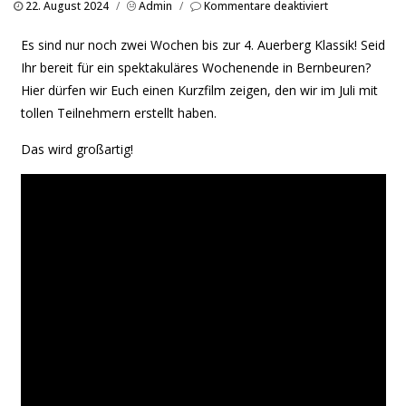
für
22. August 2024
/
Admin
/
Kommentare deaktiviert
Are
you
Es sind nur noch zwei Wochen bis zur 4. Auerberg Klassik! Seid
ready?
Ihr bereit für ein spektakuläres Wochenende in Bernbeuren?
Hier dürfen wir Euch einen Kurzfilm zeigen, den wir im Juli mit
tollen Teilnehmern erstellt haben.
Das wird großartig!