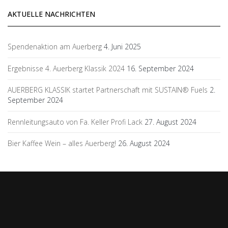
AKTUELLE NACHRICHTEN
Spendenaktion am Auerberg
4. Juni 2025
Ergebnisse 4. Auerberg Klassik 2024
16. September 2024
AUERBERG KLASSIK startet Partnerschaft mit SUSTAIN® Fuels
2.
September 2024
Rennleitungsauto von Fa. Keller Profi Lack
27. August 2024
Bier Kaffee Wein – alles Auerberg!
26. August 2024